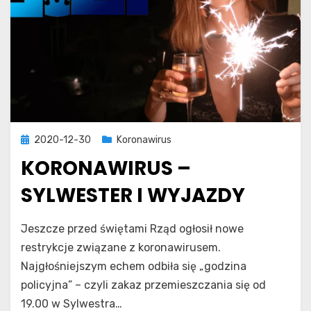
Posted
2020-12-30
Koronawirus
on
KORONAWIRUS –
SYLWESTER I WYJAZDY
on
​
Leave a comment
Natalia Modzelewska
Jeszcze przed świętami Rząd ogłosił nowe
Koronawirus
restrykcje związane z koronawirusem.
–
Najgłośniejszym echem odbiła się „godzina
sylwester
i
policyjna” – czyli zakaz przemieszczania się od
wyjazdy
19.00 w Sylwestra…